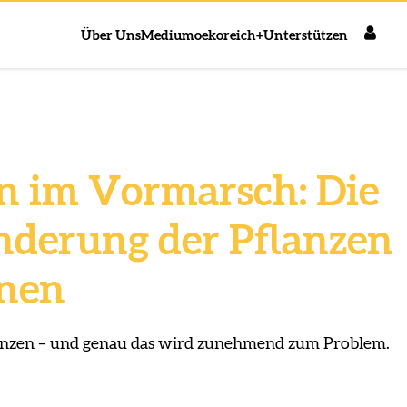
Über Uns
Medium
oekoreich+
Unterstützen
 im Vormarsch: Die
derung der Pflanzen
nnen
enzen – und genau das wird zunehmend zum Problem.