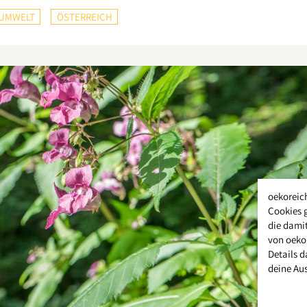
UMWELT
ÖSTERREICH
oekoreic
Cookies 
die damit
von oeko
Details d
deine Au