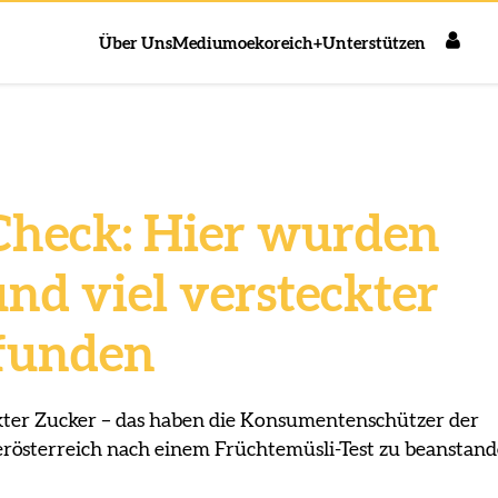
Über Uns
Medium
oekoreich+
Unterstützen
Check: Hier wurden
und viel versteckter
funden
ckter Zucker – das haben die Konsumentenschützer der
österreich nach einem Früchtemüsli-Test zu beanstan