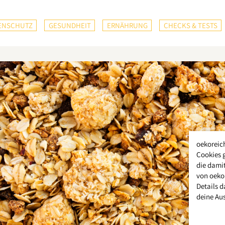
ENSCHUTZ
GESUNDHEIT
ERNÄHRUNG
CHECKS & TESTS
oekoreic
Cookies 
die damit
von oeko
Details d
deine Au