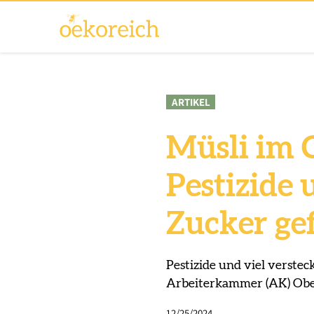
ARTIKEL
Müsli im 
Pestizide 
Zucker ge
Pestizide und viel verste
Arbeiterkammer (AK) Ober
12/25/2024