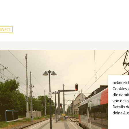
WELT
oekoreic
Cookies 
die damit
von oeko
Details d
deine Au