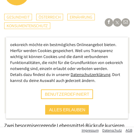
GESUNDHEIT
ÖSTERREICH
ERNÄHRUNG
KONSUMENTENSCHUTZ
oekoreich möchte ein bestmögliches Onlineangebot bieten.
Hierfür werden Cookies gespeichert. Weil uns Transparenz
wichtig ist können Cookies und die damit verbundenen
Funktionalitäten, die nicht für die Grundfunktion von oekoreich
notwendig sind, einzeln erlaubt oder verboten werden.
Details dazu findest du in unserer
Datenschutzerklärung
. Dort
kannst du deine Auswahl auch jederzeit ändern.
BENUTZERDEFINIERT
ALLES ERLAUBEN
Zwei besorgniserregende Lebensmittel-Rückrufe kursieren
Impressum
Datenschutz
AGB
derzeit in Österreich. Einmal betrifft es Nudeln, die von