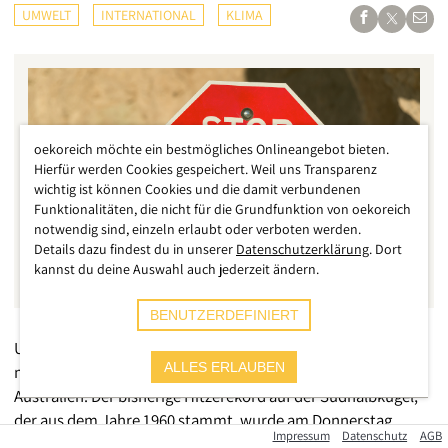
UMWELT
INTERNATIONAL
KLIMA
oekoreich möchte ein bestmögliches Onlineangebot bieten.
Hierfür werden Cookies gespeichert. Weil uns Transparenz
wichtig ist können Cookies und die damit verbundenen
Funktionalitäten, die nicht für die Grundfunktion von oekoreich
notwendig sind, einzeln erlaubt oder verboten werden.
Details dazu findest du in unserer
Datenschutzerklärung
. Dort
kannst du deine Auswahl auch jederzeit ändern.
BENUTZERDEFINIERT
Unter diesen Bedingungen ist ein Leben für Menschen nicht
ALLES ERLAUBEN
mehr möglich: Über 50 Grad hat es jetzt in Teilen von
Australien. Der bisherige Hitzerekord auf der Südhalbkugel,
der aus dem Jahre 1960 stammt, wurde am Donnerstag
Impressum
Datenschutz
AGB
überschritten. Exakt 50,7 Grad Celsius wurden in der