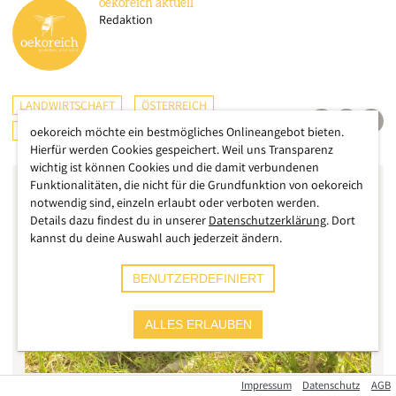
oekoreich
aktuell
Redaktion
LANDWIRTSCHAFT
ÖSTERREICH
INTERNATIONAL
oekoreich möchte ein bestmögliches Onlineangebot bieten.
Hierfür werden Cookies gespeichert. Weil uns Transparenz
wichtig ist können Cookies und die damit verbundenen
Funktionalitäten, die nicht für die Grundfunktion von oekoreich
notwendig sind, einzeln erlaubt oder verboten werden.
Details dazu findest du in unserer
Datenschutzerklärung
. Dort
kannst du deine Auswahl auch jederzeit ändern.
BENUTZERDEFINIERT
ALLES ERLAUBEN
Impressum
Datenschutz
AGB