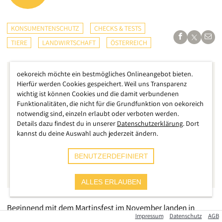
KONSUMENTENSCHUTZ
CHECKS & TESTS
TIERE
LANDWIRTSCHAFT
ÖSTERREICH
oekoreich möchte ein bestmögliches Onlineangebot bieten.
Hierfür werden Cookies gespeichert. Weil uns Transparenz
wichtig ist können Cookies und die damit verbundenen
Funktionalitäten, die nicht für die Grundfunktion von oekoreich
notwendig sind, einzeln erlaubt oder verboten werden.
Details dazu findest du in unserer
Datenschutzerklärung
. Dort
kannst du deine Auswahl auch jederzeit ändern.
BENUTZERDEFINIERT
ALLES ERLAUBEN
Beginnend mit dem Martinsfest im November landen in
Impressum
Datenschutz
AGB
Österreich massenhaft Gänse auf den Tellern. Auch zu