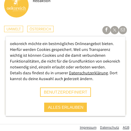
Redaktion
UMWELT
ÖSTERREICH
oekoreich möchte ein bestmögliches Onlineangebot bieten.
Hierfür werden Cookies gespeichert. Weil uns Transparenz
wichtig ist können Cookies und die damit verbundenen
Funktionalitäten, die nicht für die Grundfunktion von oekoreich
notwendig sind, einzeln erlaubt oder verboten werden.
Details dazu findest du in unserer
Datenschutzerklärung
. Dort
kannst du deine Auswahl auch jederzeit ändern.
BENUTZERDEFINIERT
ALLES ERLAUBEN
Zuerst war es in einigen Teilen des Landes sehr kalt, jetzt
Impressum
Datenschutz
AGB