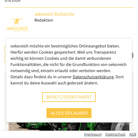
5/9/2026
oekoreich
Recherche
Redaktion
oekoreich möchte ein bestmögliches Onlineangebot bieten.
LANDWIRTSCHAFT
ÖSTERREICH
Hierfür werden Cookies gespeichert. Weil uns Transparenz
wichtig ist können Cookies und die damit verbundenen
DEUTSCHLAND
Funktionalitäten, die nicht für die Grundfunktion von oekoreich
notwendig sind, einzeln erlaubt oder verboten werden.
Details dazu findest du in unserer
Datenschutzerklärung
. Dort
kannst du deine Auswahl auch jederzeit ändern.
BENUTZERDEFINIERT
ALLES ERLAUBEN
Impressum
Datenschutz
AGB