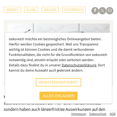
UMWELT
KLIMA
WASSER
ÖSTERREICH
oekoreich möchte ein bestmögliches Onlineangebot bieten.
Hierfür werden Cookies gespeichert. Weil uns Transparenz
wichtig ist können Cookies und die damit verbundenen
Funktionalitäten, die nicht für die Grundfunktion von oekoreich
notwendig sind, einzeln erlaubt oder verboten werden.
Details dazu findest du in unserer
Datenschutzerklärung
. Dort
kannst du deine Auswahl auch jederzeit ändern.
BENUTZERDEFINIERT
Hitze und fehlender Niederschlag lassen nicht nur Böden
ALLES ERLAUBEN
austrocknen und setzen der Tier- und Pflanzenwelt zu,
sondern haben auch längerfristige Auswirkungen auf den
Impressum
Datenschutz
AGB
Grundwasservorrat in Österreich. Zentral ist hier die