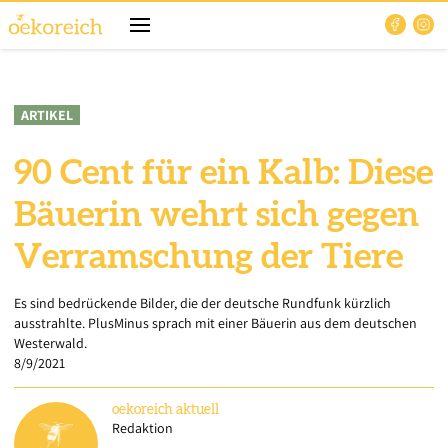
ARTIKEL
90 Cent für ein Kalb: Diese
Bäuerin wehrt sich gegen
Verramschung der Tiere
Es sind bedrückende Bilder, die der deutsche Rundfunk kürzlich
ausstrahlte. PlusMinus sprach mit einer Bäuerin aus dem deutschen
Westerwald.
8/9/2021
oekoreich
aktuell
Redaktion