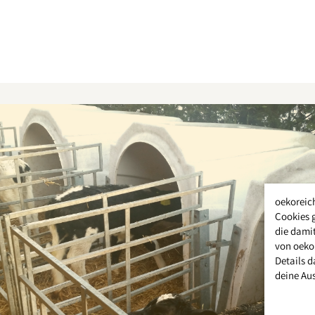
oekoreic
Cookies 
die damit
von oeko
Details d
deine Au