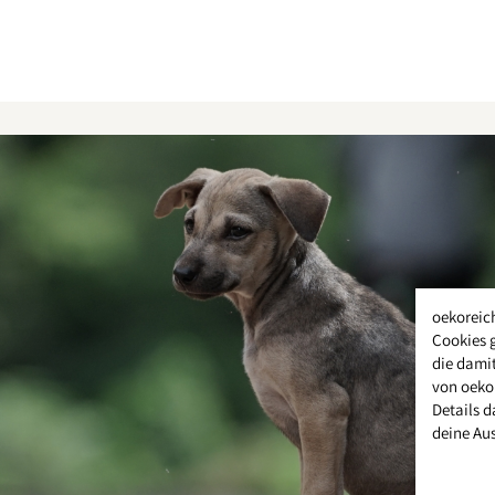
oekoreic
Cookies 
die damit
von oeko
Details d
deine Au