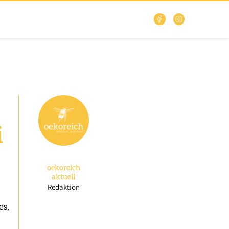
i
oekoreich
aktuell
Redaktion
es,