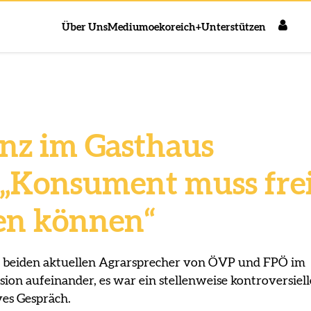
Über Uns
Medium
oekoreich+
Unterstützen
nz im Gasthaus
: „Konsument muss fre
en können“
e beiden aktuellen Agrarsprecher von ÖVP und FPÖ im
ion aufeinander, es war ein stellenweise kontroversiell
ves Gespräch.