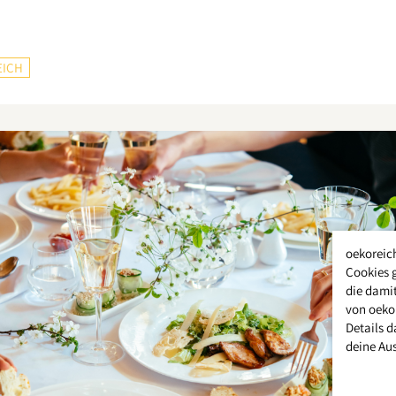
EICH
oekoreic
Cookies 
die damit
von oeko
Details d
deine Au