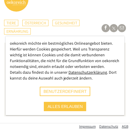
TIERE
ÖSTERREICH
GESUNDHEIT
ERNÄHRUNG
oekoreich möchte ein bestmögliches Onlineangebot bieten.
Hierfür werden Cookies gespeichert. Weil uns Transparenz
wichtig ist können Cookies und die damit verbundenen
Funktionalitäten, die nicht für die Grundfunktion von oekoreich
notwendig sind, einzeln erlaubt oder verboten werden.
Details dazu findest du in unserer
Datenschutzerklärung
. Dort
kannst du deine Auswahl auch jederzeit ändern.
BENUTZERDEFINIERT
ALLES ERLAUBEN
Impressum
Datenschutz
AGB
Mandarinen, Schokolade, Nüsse - all das finden wir in der