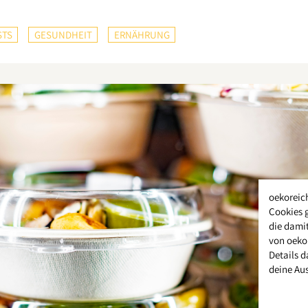
STS
GESUNDHEIT
ERNÄHRUNG
oekoreic
Cookies 
die damit
von oeko
Details d
deine Au