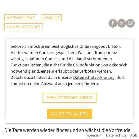
ARTENVIELFALT
UMWELT
LANDWIRTSCHAFT
oekoreich möchte ein bestmögliches Onlineangebot bieten.
Hierfür werden Cookies gespeichert. Weil uns Transparenz
wichtig ist können Cookies und die damit verbundenen
Funktionalitäten, die nicht für die Grundfunktion von oekoreich
notwendig sind, einzeln erlaubt oder verboten werden.
Details dazu findest du in unserer
Datenschutzerklärung
. Dort
kannst du deine Auswahl auch jederzeit ändern.
BENUTZERDEFINIERT
ALLES ERLAUBEN
Die Tage werden wieder länger und so wächst die Vorfreude
Impressum
Datenschutz
AGB
auf den nahenden Frühling. Es ist die Zeit der Aussaat. Auf