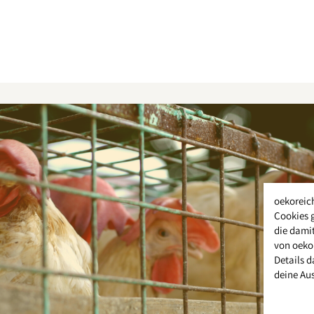
oekoreic
Cookies 
die damit
von oeko
Details d
deine Au