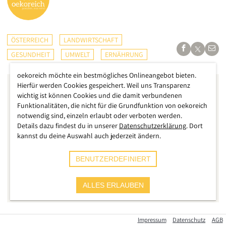
ÖSTERREICH
LANDWIRTSCHAFT
GESUNDHEIT
UMWELT
ERNÄHRUNG
oekoreich möchte ein bestmögliches Onlineangebot bieten.
Hierfür werden Cookies gespeichert. Weil uns Transparenz
wichtig ist können Cookies und die damit verbundenen
Funktionalitäten, die nicht für die Grundfunktion von oekoreich
notwendig sind, einzeln erlaubt oder verboten werden.
Details dazu findest du in unserer
Datenschutzerklärung
. Dort
kannst du deine Auswahl auch jederzeit ändern.
BENUTZERDEFINIERT
ALLES ERLAUBEN
Impressum
Datenschutz
AGB
Eigentlich kommt sie aus einer ganz anderen Ecke, nämlich