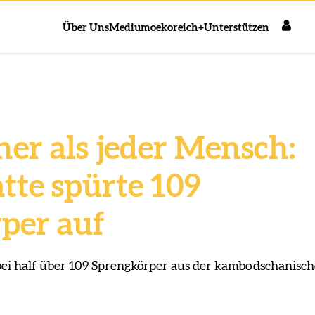
Über Uns
Medium
oekoreich+
Unterstützen
her als jeder Mensch:
tte spürte 109
per auf
bei half über 109 Sprengkörper aus der kambodschanisc