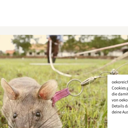
oekoreic
Cookies 
die damit
von oeko
Details d
deine Au