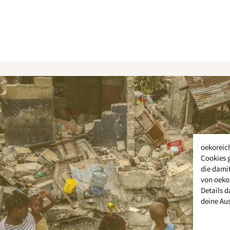
oekoreic
Cookies 
die damit
von oeko
Details d
deine Au