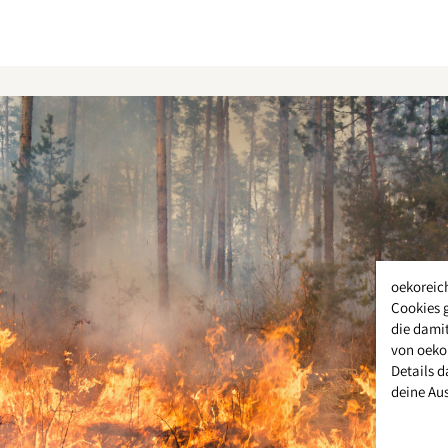
oekoreic
Cookies 
die damit
von oeko
Details d
deine Au